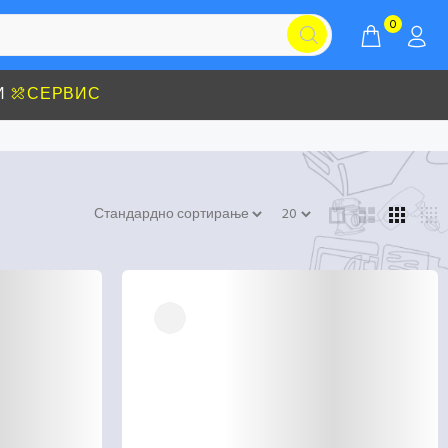
0
И
СЕРВИС