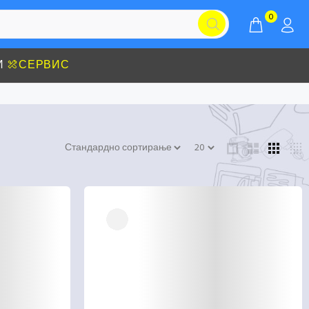
0
И
СЕРВИС