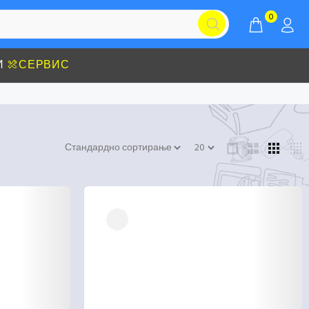
0
И
СЕРВИС