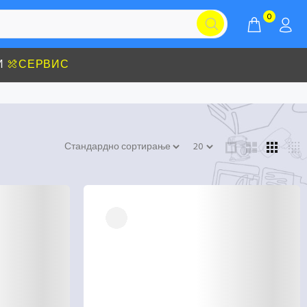
0
И
СЕРВИС