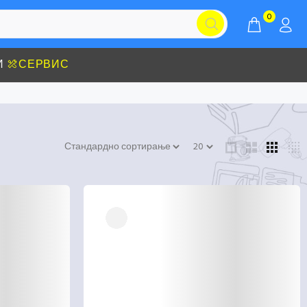
0
И
СЕРВИС