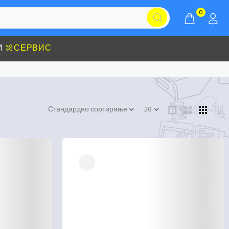
0
И
СЕРВИС